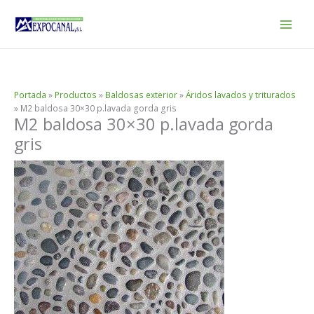
Ir
al
contenido
Portada
»
Productos
»
Baldosas exterior
»
Áridos lavados y triturados
»
M2 baldosa 30×30 p.lavada gorda gris
M2 baldosa 30×30 p.lavada gorda
gris