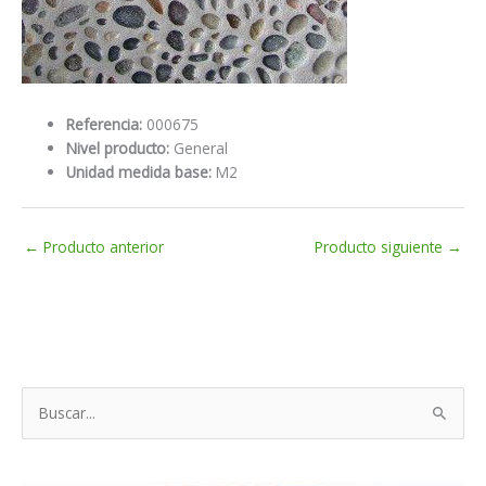
Referencia:
000675
Nivel producto:
General
Unidad medida base:
M2
←
Producto anterior
Producto siguiente
→
B
u
s