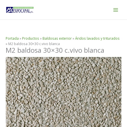
Ir
al
contenido
Portada
»
Productos
»
Baldosas exterior
»
Áridos lavados y triturados
»
M2 baldosa 30×30 c.vivo blanca
M2 baldosa 30×30 c.vivo blanca