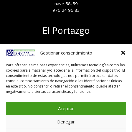
nave 58-59
976 24 96 83
El Portazgo
Exposición de materiales
Gestionar consentimiento
Polígono el Portazgo, nave 59
50011 Zaragoza
Para ofrecer las mejores experiencias, utilizamos tecnologías como las
Tel 976 24 96 83
cookies para almacenar y/o acceder a la información del dispositivo. El
exposicion@expocanal.es
consentimiento de estas tecnologías nos permitirá procesar datos
como el comportamiento de navegación o las identificaciones únicas
en este sitio. No consentir o retirar el consentimiento, puede afectar
negativamente a ciertas características y funciones.
Aviso Legal
Política de cookies
Aceptar
Denegar
Copyright © 2026