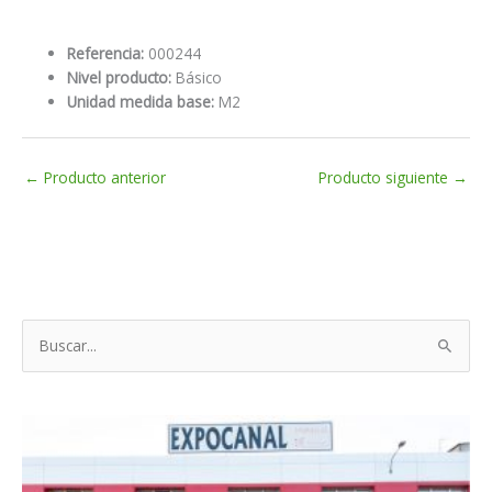
Referencia:
000244
Nivel producto:
Básico
Unidad medida base:
M2
←
Producto anterior
Producto siguiente
→
B
u
s
c
a
r