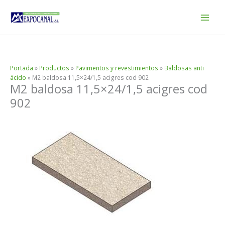
Ir
al
contenido
Portada
»
Productos
»
Pavimentos y revestimientos
»
Baldosas anti
ácido
»
M2 baldosa 11,5×24/1,5 acigres cod 902
M2 baldosa 11,5×24/1,5 acigres cod
902