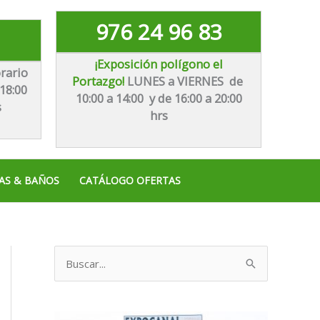
976 24 96 83
¡Exposición polígono el
rario
Portazgo!
LUNES a VIERNES de
18:00
10:00 a 14:00 y de 16:00 a 20:00
s
hrs
AS & BAÑOS
CATÁLOGO OFERTAS
B
u
s