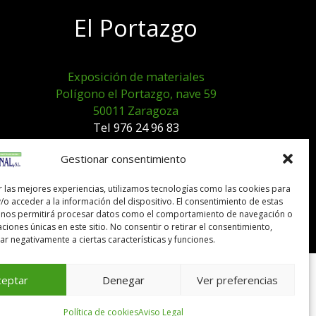
El Portazgo
Exposición de materiales
Polígono el Portazgo, nave 59
50011 Zaragoza
Tel 976 24 96 83
exposicion@expocanal.es
Gestionar consentimiento
r las mejores experiencias, utilizamos tecnologías como las cookies para
Aviso Legal
/o acceder a la información del dispositivo. El consentimiento de estas
Política de cookies
 nos permitirá procesar datos como el comportamiento de navegación o
caciones únicas en este sitio. No consentir o retirar el consentimiento,
r negativamente a ciertas características y funciones.
ceptar
Denegar
Ver preferencias
Política de cookies
Aviso Legal