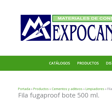
Ir
al
contenido
CATÁLOGOS
PRODUCTOS
DIS
Portada
»
Productos
»
Cementos y aditivos
»
Limpiadores
»
Fil
Fila fugaproof bote 500 ml.