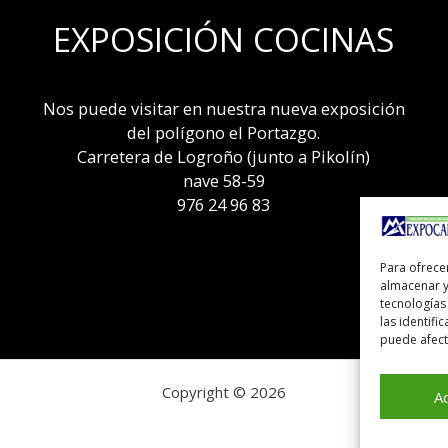
EXPOSICIÓN COCINAS
Nos puede visitar en nuestra nueva exposición
del polígono el Portazgo.
Carretera de Logroño (junto a Pikolín)
nave 58-59
976 24 96 83
Para ofrece
almacenar y
tecnologías
las identifi
puede afecta
Copyright © 2026
A