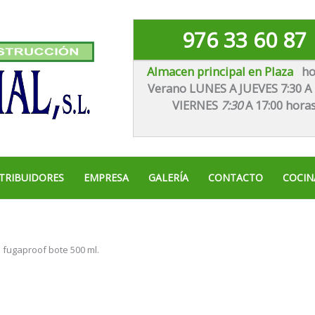
976 33 60 87
Almacen principal en Plaza
ho
Verano LUNES A JUEVES 7:30 A 
VIE
RNES
7:30
A 17:00 hora
TRIBUIDORES
EMPRESA
GALERÍA
CONTACTO
COCIN
a fugaproof bote 500 ml.