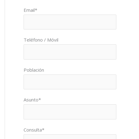
Por favor, deja este campo vacío.
Email*
Teléfono / Móvil
Población
Asunto*
Consulta*