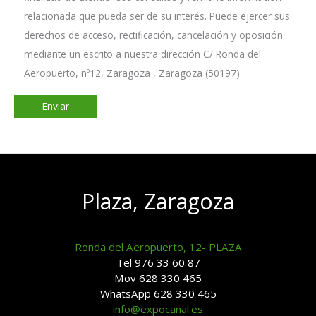
relacionada que pueda ser de su interés. Puede ejercer sus
derechos de acceso, rectificación, cancelación y oposición
mediante un escrito a nuestra dirección C/ Ronda del
Aeropuerto, nº12, Zaragoza , Zaragoza (50197)
Plaza, Zaragoza
Ronda del Aeropuerto, 12- PLAZA
Tel 976 33 60 87
Mov 628 330 465
WhatsApp 628 330 465
info@expocanal.es