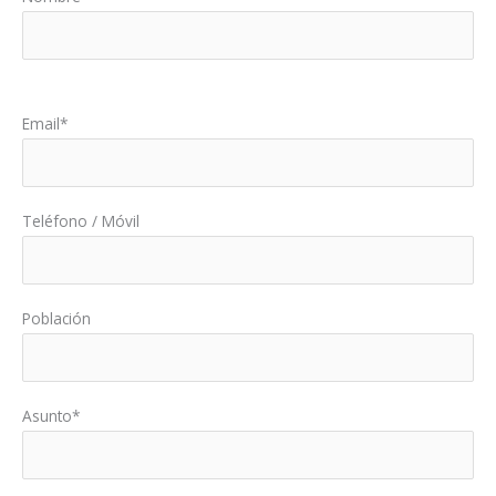
Por favor, deja este campo vacío.
Email*
Teléfono / Móvil
Población
Asunto*