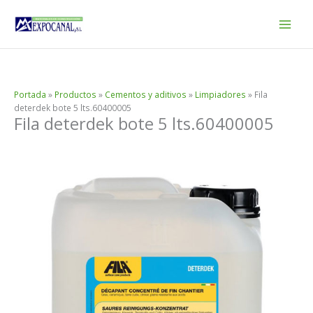
Ir
al
contenido
Portada
»
Productos
»
Cementos y aditivos
»
Limpiadores
»
Fila
deterdek bote 5 lts.60400005
Fila deterdek bote 5 lts.60400005