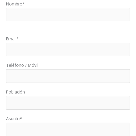
Nombre*
Por favor, deja este campo vacío.
Email*
Teléfono / Móvil
Población
Asunto*