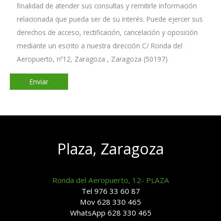
finalidad de atender sus consultas y remitirle información
relacionada que pueda ser de su interés. Puede ejercer sus
derechos de acceso, rectificación, cancelación y oposición
mediante un escrito a nuestra dirección C/ Ronda del
Aeropuerto, nº12, Zaragoza , Zaragoza (50197)
Plaza, Zaragoza
Ronda del Aeropuerto, 12- PLAZA
Tel 976 33 60 87
Mov 628 330 465
WhatsApp 628 330 465