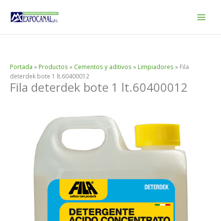
Ir
al
contenido
Portada
»
Productos
»
Cementos y aditivos
»
Limpiadores
»
Fila
deterdek bote 1 lt.60400012
Fila deterdek bote 1 lt.60400012