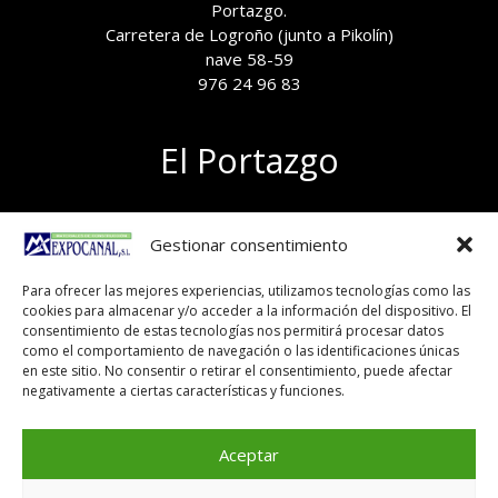
Portazgo.
Carretera de Logroño (junto a Pikolín)
nave 58-59
976 24 96 83
El Portazgo
Exposición de materiales
Gestionar consentimiento
Polígono el Portazgo, nave 59
50011 Zaragoza
Para ofrecer las mejores experiencias, utilizamos tecnologías como las
Tel 976 24 96 83
cookies para almacenar y/o acceder a la información del dispositivo. El
exposicion@expocanal.es
consentimiento de estas tecnologías nos permitirá procesar datos
como el comportamiento de navegación o las identificaciones únicas
en este sitio. No consentir o retirar el consentimiento, puede afectar
negativamente a ciertas características y funciones.
Aviso Legal
Política de cookies
Aceptar