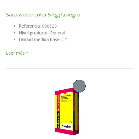
Saco weber.color 5 kg.j/a.negro
Referencia:
000629
Nivel producto:
General
Unidad medida base:
UD
Saco
Leer más »
weber.color
5
kg.j/a.negro