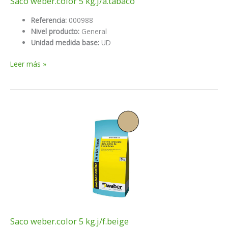
Saco weber.color 5 kg.j/a.tabaco
Referencia:
000988
Nivel producto:
General
Unidad medida base:
UD
Saco
Leer más »
weber.color
5
kg.j/a.tabaco
Saco weber.color 5 kg.j/f.beige