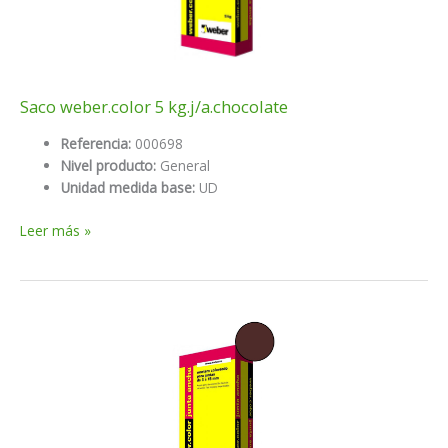
Saco weber.color 5 kg.j/a.chocolate
Referencia:
000698
Nivel producto:
General
Unidad medida base:
UD
Saco
Leer más »
weber.color
5
kg.j/a.chocolate