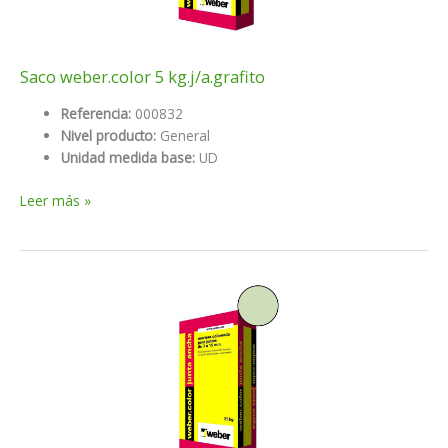
Saco weber.color 5 kg.j/a.grafito
Referencia:
000832
Nivel producto:
General
Unidad medida base:
UD
Saco
Leer más »
weber.color
5
kg.j/a.grafito