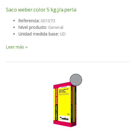
Saco weber.color 5 kg.j/a.perla
Referencia:
001073
Nivel producto:
General
Unidad medida base:
UD
Saco
Leer más »
weber.color
5
kg.j/a.perla