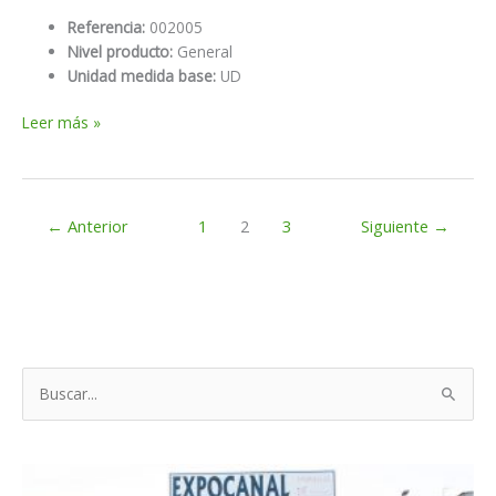
Referencia:
002005
Nivel producto:
General
Unidad medida base:
UD
Saco
Leer más »
weber.color
5
kg.j/f.beige
←
Anterior
1
2
3
Siguiente
→
B
u
s
c