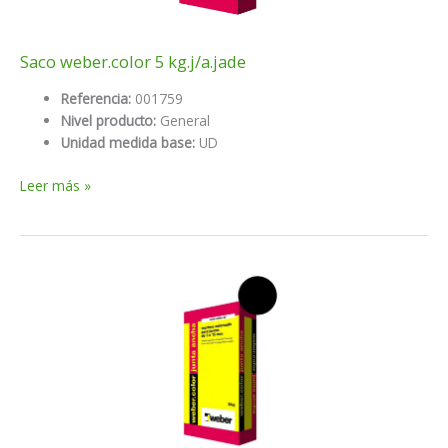
Saco weber.color 5 kg.j/a.jade
Referencia:
001759
Nivel producto:
General
Unidad medida base:
UD
Saco
Leer más »
weber.color
5
kg.j/a.jade