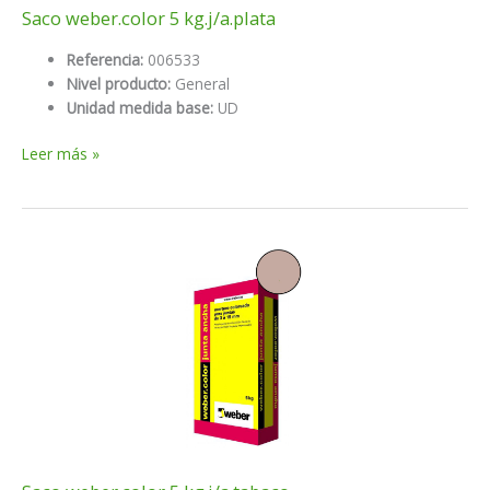
Saco weber.color 5 kg.j/a.plata
Referencia:
006533
Nivel producto:
General
Unidad medida base:
UD
Saco
Leer más »
weber.color
5
kg.j/a.plata