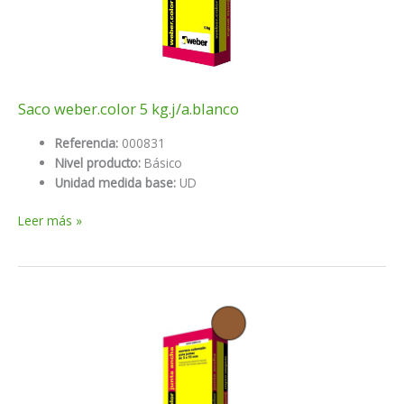
Saco weber.color 5 kg.j/a.blanco
Referencia:
000831
Nivel producto:
Básico
Unidad medida base:
UD
Saco
Leer más »
weber.color
5
kg.j/a.blanco