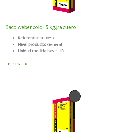
Saco weber.color 5 kg.j/a.cuero
Referencia:
000858
Nivel producto:
General
Unidad medida base:
UD
Saco
Leer más »
weber.color
5
kg.j/a.cuero