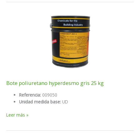
gris
1
kg
Bote poliuretano hyperdesmo gris 25 kg
Referencia:
009050
Unidad medida base:
UD
Bote
Leer más »
poliuretano
hyperdesmo
gris