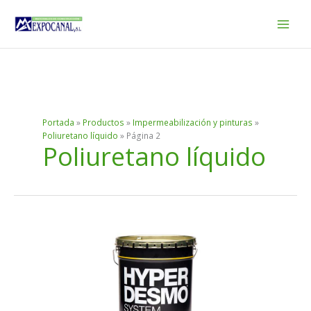
Ir
al
contenido
Portada
»
Productos
»
Impermeabilización y pinturas
»
Poliuretano líquido
»
Página 2
Poliuretano líquido