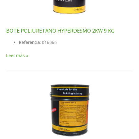
BOTE POLIURETANO HYPERDESMO 2KW 9 KG
Referencia:
016066
BOTE
Leer más »
POLIURETANO
HYPERDESMO
2KW
9
KG