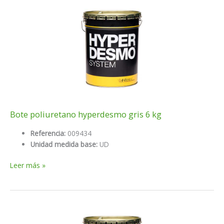
25
kg
Bote poliuretano hyperdesmo gris 6 kg
Referencia:
009434
Unidad medida base:
UD
Bote
Leer más »
poliuretano
hyperdesmo
gris
6
kg