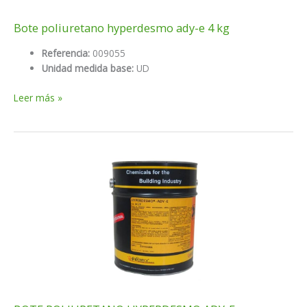
Bote poliuretano hyperdesmo ady-e 4 kg
Referencia:
009055
Unidad medida base:
UD
Bote
Leer más »
poliuretano
hyperdesmo
ady-
e
4
kg