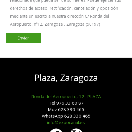
relacionada que pueda ser de su interés. Puede ejercer sus
derechos de acceso, rectificación, cancelación y oposición
mediante un escrito a nuestra dirección C/ Ronda del
Aeropuerto, nº12, Zaragoza , Zaragoza (50197)
Plaza, Zaragoza
Ronda del Aeropuerto, 12- PLAZA
Tel 976 33 60 87
Mov 628 330 465
WhatsApp 628 330 465
info@expocanal.es