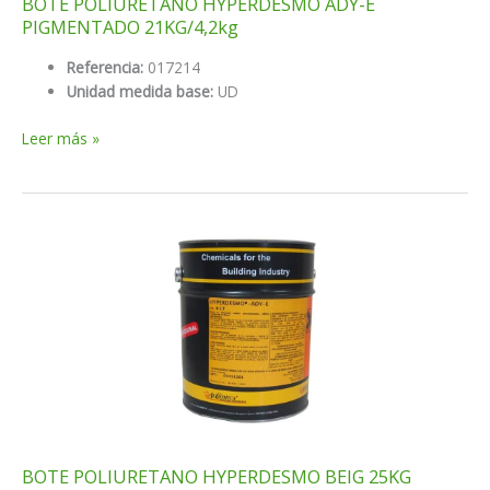
BOTE POLIURETANO HYPERDESMO ADY-E
PIGMENTADO 21KG/4,2kg
Referencia:
017214
Unidad medida base:
UD
BOTE
Leer más »
POLIURETANO
HYPERDESMO
ADY-
E
PIGMENTADO
21KG/4,2kg
BOTE POLIURETANO HYPERDESMO BEIG 25KG