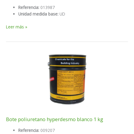
Referencia:
013987
Unidad medida base:
UD
BOTE
Leer más »
POLIURETANO
HYPERDESMO
BEIG
25KG
Bote poliuretano hyperdesmo blanco 1 kg
Referencia:
009207