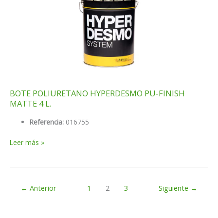
BOTE POLIURETANO HYPERDESMO PU-FINISH
MATTE 4 L.
Referencia:
016755
BOTE
Leer más »
POLIURETANO
HYPERDESMO
PU-
FINISH
←
Anterior
1
2
3
Siguiente
→
MATTE
4
L.