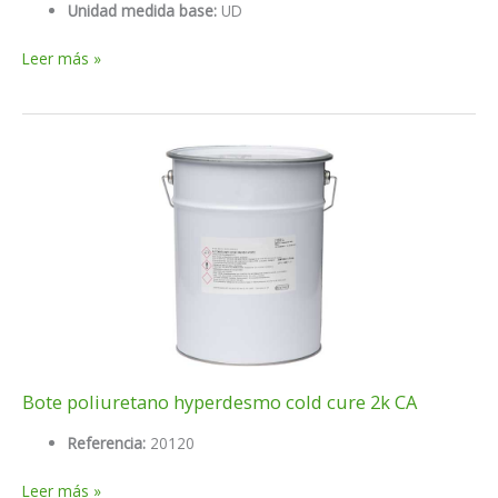
Unidad medida base:
UD
Bote
Leer más »
poliuretano
hyperdesmo
blanco
1
kg
Bote poliuretano hyperdesmo cold cure 2k CA
Referencia:
20120
Bote
Leer más »