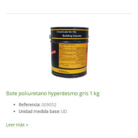
poliuretano
hyperdesmo
cold
cure
2k
CA
Bote poliuretano hyperdesmo gris 1 kg
Referencia:
009052
Unidad medida base:
UD
Bote
Leer más »
poliuretano
hyperdesmo