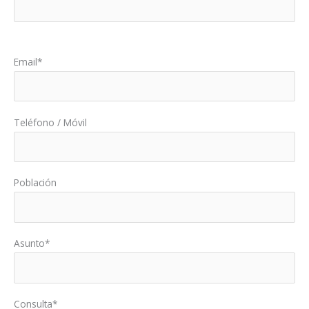
Por favor, deja este campo vacío.
Email*
Teléfono / Móvil
Población
Asunto*
Consulta*