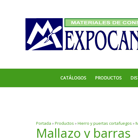
Ir
al
contenido
CATÁLOGOS
PRODUCTOS
DIS
Portada
»
Productos
»
Hierro y puertas cortafuegos
»
M
Mallazo y barras