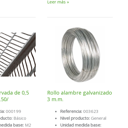
M2
Leer más »
mallazo
200x200x6
rvada de 0,5
Rollo alambre galvanizado
,50/
3 m.m.
ia:
000199
Referencia:
003623
oducto:
Básico
Nivel producto:
General
medida base:
M2
Unidad medida base: