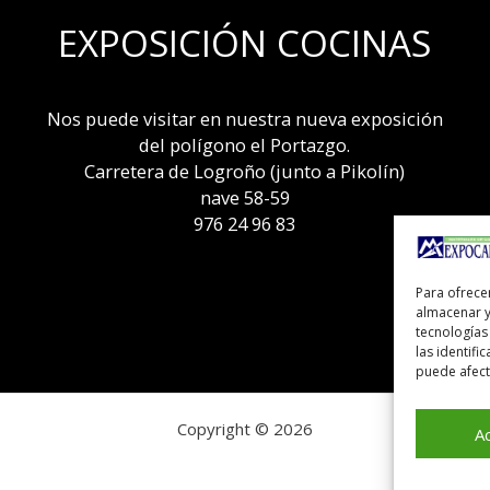
EXPOSICIÓN COCINAS
Nos puede visitar en nuestra nueva exposición
del polígono el Portazgo.
Carretera de Logroño (junto a Pikolín)
nave 58-59
976 24 96 83
Para ofrece
almacenar y
tecnologías
las identifi
puede afecta
Copyright © 2026
A