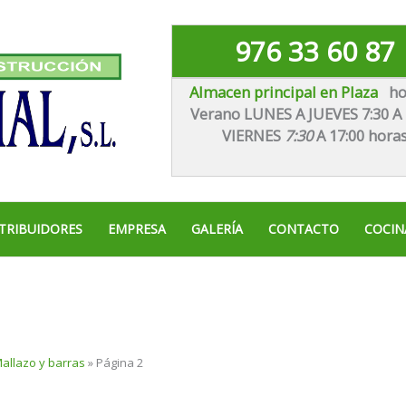
976 33 60 87
Almacen principal en Plaza
ho
Verano LUNES A JUEVES 7:30 A 
VIE
RNES
7:30
A 17:00 hora
TRIBUIDORES
EMPRESA
GALERÍA
CONTACTO
COCIN
allazo y barras
»
Página 2