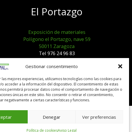
El Portazgo
Exposición de materiales
Polígono el Portazgo, nave 59
50011 Zaragoza
Tel 976 24 96 83
exposicion@expocanal.es
Gestionar consentimiento
r las mejores experiencias, utilizamos tecnologías como las cookies para
Aviso Legal
/o acceder a la información del dispositivo. El consentimiento de estas
Política de cookies
 nos permitirá procesar datos como el comportamiento de navegación o
caciones únicas en este sitio. No consentir o retirar el consentimiento,
r negativamente a ciertas características y funciones.
ceptar
Denegar
Ver preferencias
Política de cookies
Aviso Legal