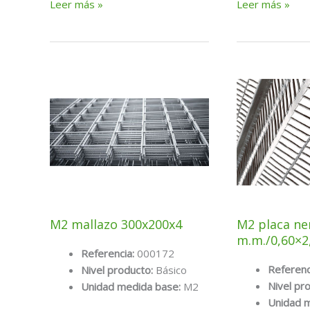
M2
M2
Leer más »
Leer más »
mallazo
mallazo
200x200x12
200x200x5
M2 mallazo 300x200x4
M2 placa ne
m.m./0,60×2
Referencia:
000172
Referenc
Nivel producto:
Básico
Nivel pr
Unidad medida base:
M2
Unidad 