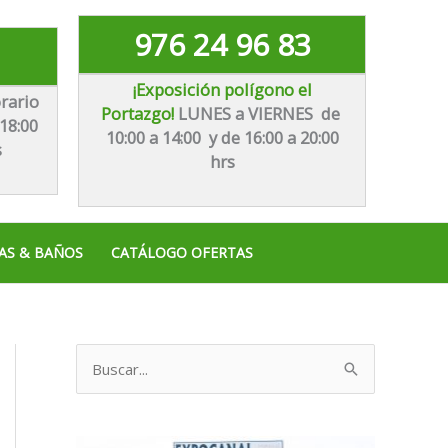
976 24 96 83
¡Exposición polígono el
rario
Portazgo!
LUNES a VIERNES de
18:00
10:00 a 14:00 y de 16:00 a 20:00
s
hrs
AS & BAÑOS
CATÁLOGO OFERTAS
B
u
s