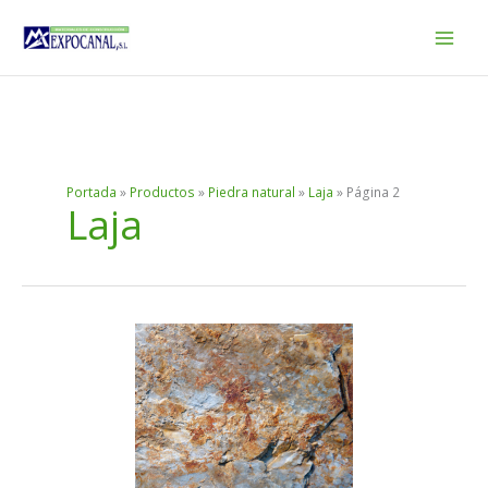
Ir
al
contenido
Portada
»
Productos
»
Piedra natural
»
Laja
»
Página 2
Laja