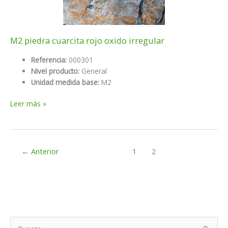
M2 piedra cuarcita rojo oxido irregular
Referencia:
000301
Nivel producto:
General
Unidad medida base:
M2
M2
Leer más »
piedra
cuarcita
rojo
oxido
←
Anterior
1
2
irregular
B