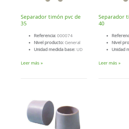
Separador timón pvc de
Separador t
35
40
Referencia:
000074
Referenc
Nivel producto:
General
Nivel pr
Unidad medida base:
UD
Unidad 
Separador
Separador
Leer más »
Leer más »
timón
timón
pvc
pvc
de
de
35
40