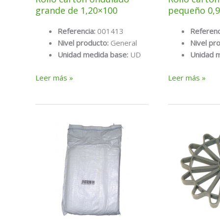
grande de 1,20×100
pequeño 0,9
Referencia:
001413
Referenc
Nivel producto:
General
Nivel pr
Unidad medida base:
UD
Unidad 
Rollo
Rollo
Leer más »
Leer más »
cartón
cartón
ondulado
ondulado
grande
pequeño
de
0,9×25
1,20×100
mts.