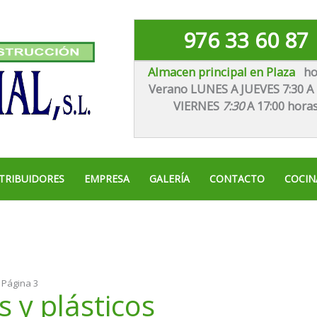
976 33 60 87
Almacen principal en Plaza
ho
Verano LUNES A JUEVES 7:30 A 
VIE
RNES
7:30
A 17:00 hora
TRIBUIDORES
EMPRESA
GALERÍA
CONTACTO
COCIN
»
Página 3
 y plásticos