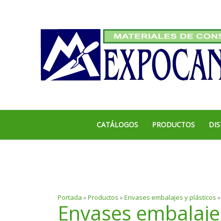
Ir
al
contenido
CATÁLOGOS
PRODUCTOS
DIS
Portada
»
Productos
»
Envases embalajes y plásticos
Envases embalajes