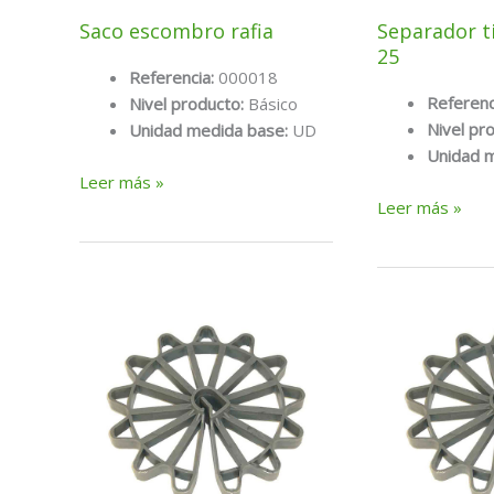
Saco escombro rafia
Separador t
25
Referencia:
000018
Referenc
Nivel producto:
Básico
Nivel pr
Unidad medida base:
UD
Unidad 
Saco
Leer más »
Separador
escombro
Leer más »
timón
rafia
pvc
de
25