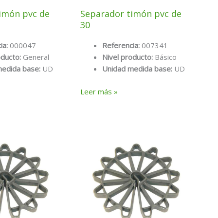
imón pvc de
Separador timón pvc de
30
ia:
000047
Referencia:
007341
oducto:
General
Nivel producto:
Básico
medida base:
UD
Unidad medida base:
UD
Separador
Leer más »
timón
pvc
de
30