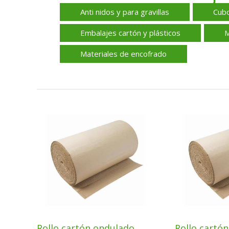
Anti nidos y para gravillas
Cubo
Embalajes cartón y plásticos
M
Materiales de encofrado
Rollo cartón ondulado
Rollo cartó