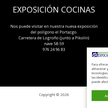
EXPOSICIÓN COCINAS
Nos puede visitar en nuestra nueva exposición
del polígono el Portazgo.
Carretera de Logroño (junto a Pikolín)
nave 58-59
976 24 96 83
Para ofrece
almacenar y
tecnologías
las identifi
puede afecta
Copyright © 2026
A