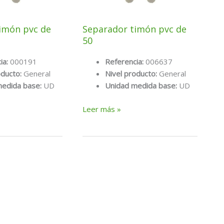
imón pvc de
Separador timón pvc de
50
ia:
000191
Referencia:
006637
oducto:
General
Nivel producto:
General
medida base:
UD
Unidad medida base:
UD
Separador
Leer más »
timón
pvc
de
50