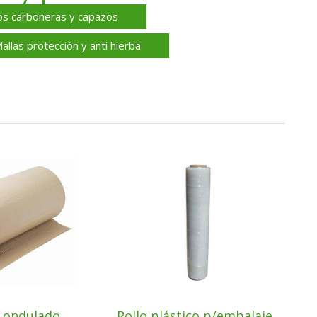
s carboneras y capazos
allas protección y anti hierba
n ondulado
Rollo plástico p/embalaje