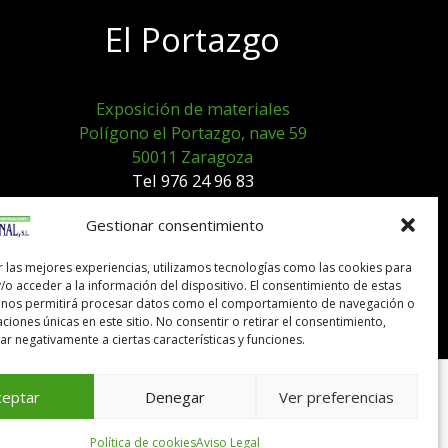
El Portazgo
Exposición de materiales
Polígono el Portazgo, nave 59
50011 Zaragoza
Tel 976 24 96 83
exposicion@expocanal.es
Gestionar consentimiento
r las mejores experiencias, utilizamos tecnologías como las cookies para
Aviso Legal
/o acceder a la información del dispositivo. El consentimiento de estas
Política de cookies
 nos permitirá procesar datos como el comportamiento de navegación o
caciones únicas en este sitio. No consentir o retirar el consentimiento,
r negativamente a ciertas características y funciones.
ceptar
Denegar
Ver preferencias
Política de cookies
Aviso Legal