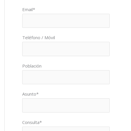
Por favor, deja este campo vacío.
Email*
Teléfono / Móvil
Población
Asunto*
Consulta*