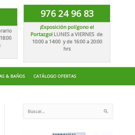
976 24 96 83
¡Exposición polígono el
rario
Portazgo!
LUNES a VIERNES de
18:00
10:00 a 14:00 y de 16:00 a 20:00
s
hrs
AS & BAÑOS
CATÁLOGO OFERTAS
B
u
s