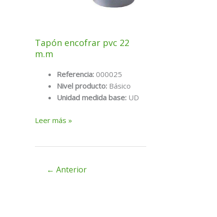
Tapón encofrar pvc 22
m.m
Referencia:
000025
Nivel producto:
Básico
Unidad medida base:
UD
Tapón
Leer más »
encofrar
pvc
22
m.m
←
Anterior