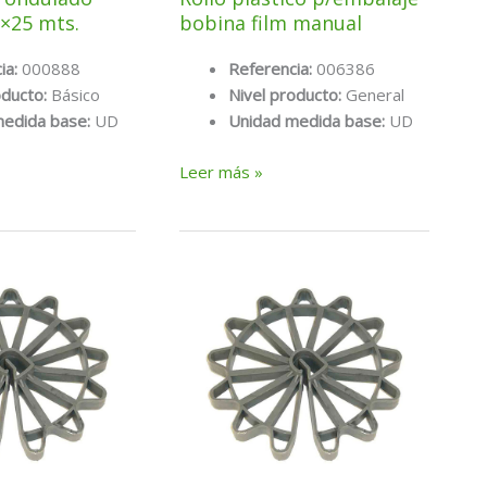
×25 mts.
bobina film manual
ia:
000888
Referencia:
006386
oducto:
Básico
Nivel producto:
General
medida base:
UD
Unidad medida base:
UD
Rollo
Leer más »
plástico
p/embalaje
bobina
film
manual