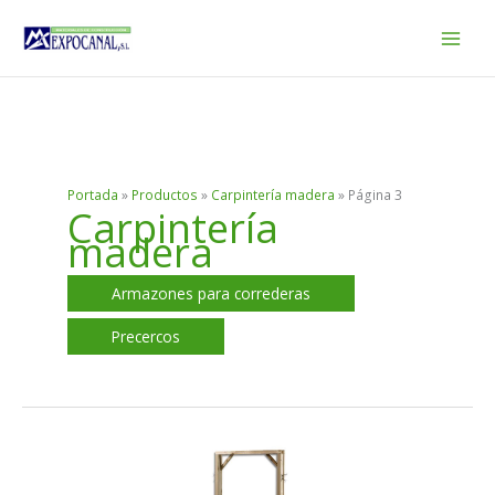
Ir
al
contenido
Portada
»
Productos
»
Carpintería madera
»
Página 3
Carpintería
madera
Armazones para correderas
Precercos