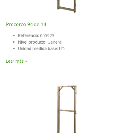
Precerco 94 de 14
Referencia:
005923
Nivel producto:
General
Unidad medida base:
UD
Precerco
Leer más »
94
de
14