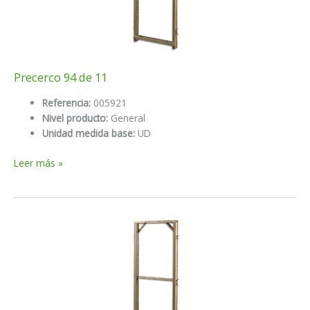
Precerco 94 de 11
Referencia:
005921
Nivel producto:
General
Unidad medida base:
UD
Precerco
Leer más »
94
de
11