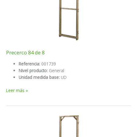
Precerco 84 de 8
Referencia:
001739
Nivel producto:
General
Unidad medida base:
UD
Precerco
Leer más »
84
de
8