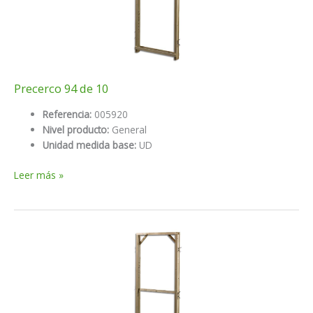
Precerco 94 de 10
Referencia:
005920
Nivel producto:
General
Unidad medida base:
UD
Precerco
Leer más »
94
de
10