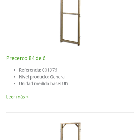
Precerco 84 de 6
Referencia:
001976
Nivel producto:
General
Unidad medida base:
UD
Precerco
Leer más »
84
de
6