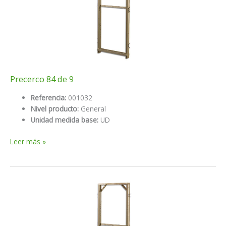
Precerco 84 de 9
Referencia:
001032
Nivel producto:
General
Unidad medida base:
UD
Precerco
Leer más »
84
de
9