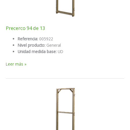
Precerco 94 de 13
Referencia:
005922
Nivel producto:
General
Unidad medida base:
UD
Precerco
Leer más »
94
de
13