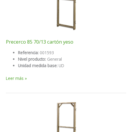
Precerco 85 70/13 cartón yeso
Referencia:
001593
Nivel producto:
General
Unidad medida base:
UD
Precerco
Leer más »
85
70/13
cartón
yeso