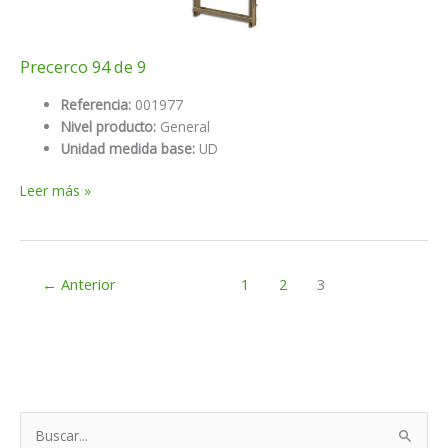
Precerco 94 de 9
Referencia:
001977
Nivel producto:
General
Unidad medida base:
UD
Precerco
Leer más »
94
de
9
←
Anterior
1
2
3
B