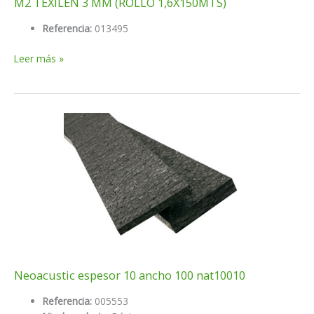
M2 TEXILEN 3 MM (ROLLO 1,6X150MTS)
Referencia:
013495
M2
Leer más »
TEXILEN
3
MM
(ROLLO
1,6X150MTS)
Neoacustic espesor 10 ancho 100 nat10010
Referencia:
005553