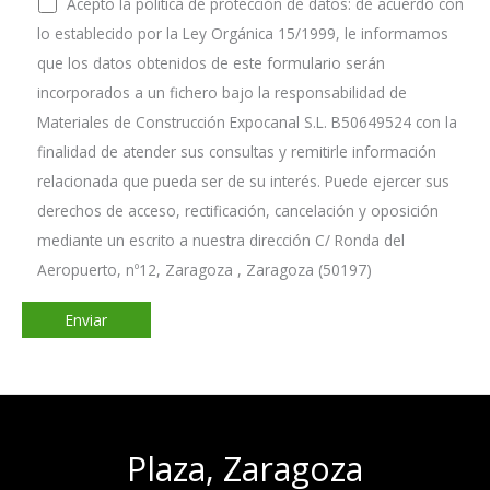
Acepto la política de protección de datos: de acuerdo con
lo establecido por la Ley Orgánica 15/1999, le informamos
que los datos obtenidos de este formulario serán
incorporados a un fichero bajo la responsabilidad de
Materiales de Construcción Expocanal S.L. B50649524 con la
finalidad de atender sus consultas y remitirle información
relacionada que pueda ser de su interés. Puede ejercer sus
derechos de acceso, rectificación, cancelación y oposición
mediante un escrito a nuestra dirección C/ Ronda del
Aeropuerto, nº12, Zaragoza , Zaragoza (50197)
Plaza, Zaragoza