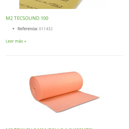
M2 TECSOUND 100
Referencia:
011432
M2
Leer más »
TECSOUND
100