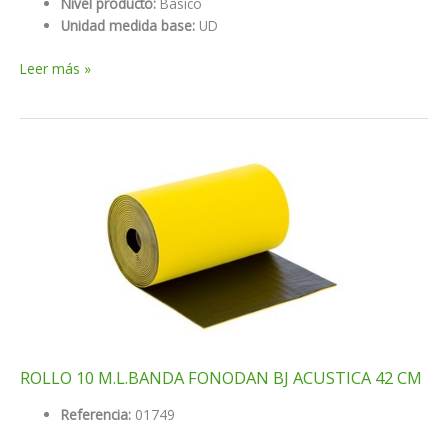
Nivel producto:
Básico
Unidad medida base:
UD
Neoacustic
Leer más »
espesor
10
ancho
100
nat10010
ROLLO 10 M.L.BANDA FONODAN BJ ACUSTICA 42 CM
Referencia:
01749