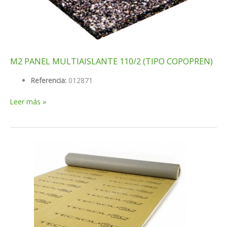
M2 PANEL MULTIAISLANTE 110/2 (TIPO COPOPREN)
Referencia:
012871
M2
Leer más »
PANEL
MULTIAISLANTE
110/2
(TIPO
COPOPREN)