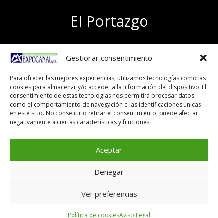
El Portazgo
Exposición de materiales
Gestionar consentimiento
Polígono el Portazgo, nave 59
50011 Zaragoza
Para ofrecer las mejores experiencias, utilizamos tecnologías como las
Tel 976 24 96 83
cookies para almacenar y/o acceder a la información del dispositivo. El
exposicion@expocanal.es
consentimiento de estas tecnologías nos permitirá procesar datos
como el comportamiento de navegación o las identificaciones únicas
en este sitio. No consentir o retirar el consentimiento, puede afectar
negativamente a ciertas características y funciones.
Aviso Legal
Política de cookies
Aceptar
Denegar
Copyright © 2026
Ver preferencias
Política de cookies
Aviso Legal