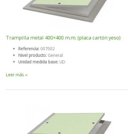
Trampilla metal 400×400 m.m. (placa cartón yeso)
Referencia:
007002
Nivel producto:
General
Unidad medida base:
UD
Trampilla
Leer más »
metal
400×400
m.m.
(placa
cartón
yeso)