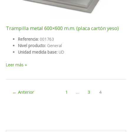
Trampilla metal 600×600 m.m. (placa cartón yeso)
Referencia:
001763
Nivel producto:
General
Unidad medida base:
UD
Trampilla
Leer más »
metal
600×600
m.m.
(placa
←
Anterior
1
…
3
4
cartón
yeso)