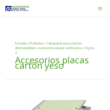
Ir
al
contenido
Portada
»
Productos
»
Tabiquería seca y techos
desmontables
»
Accesorios placas cartón yeso
»
Página
4
Accesorios placas
cartón yeso