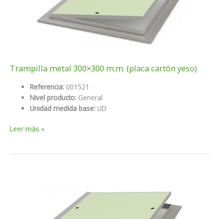
Trampilla metal 300×300 m.m. (placa cartón yeso)
Referencia:
001521
Nivel producto:
General
Unidad medida base:
UD
Trampilla
Leer más »
metal
300×300
m.m.
(placa
cartón
yeso)