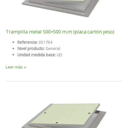
Trampilla metal 500×500 m.m (placa cartón yeso)
Referencia:
001764
Nivel producto:
General
Unidad medida base:
UD
Trampilla
Leer más »
metal
500×500
m.m
(placa
cartón
yeso)