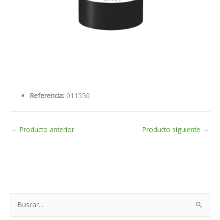
Referencia:
011550
←
Producto anterior
Producto siguiente
→
B
u