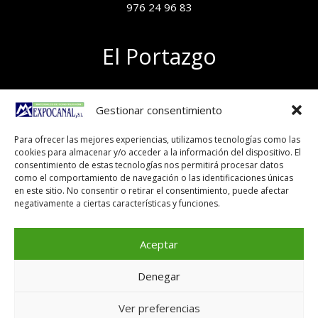
976 24 96 83
El Portazgo
Exposición de materiales
Gestionar consentimiento
Polígono el Portazgo, nave 59
50011 Zaragoza
Para ofrecer las mejores experiencias, utilizamos tecnologías como las
Tel 976 24 96 83
cookies para almacenar y/o acceder a la información del dispositivo. El
exposicion@expocanal.es
consentimiento de estas tecnologías nos permitirá procesar datos
como el comportamiento de navegación o las identificaciones únicas
en este sitio. No consentir o retirar el consentimiento, puede afectar
negativamente a ciertas características y funciones.
Aviso Legal
Política de cookies
Aceptar
Denegar
Copyright © 2026
Ver preferencias