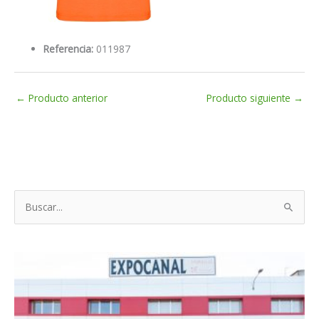
Referencia:
011987
←
Producto anterior
Producto siguiente
→
B
u
s
c
a
r
p