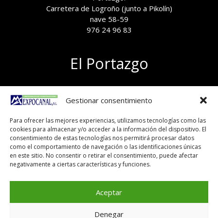
Carretera de Logroño (junto a Pikolín)
nave 58-59
976 24 96 83
El Portazgo
Exposición de materiales
Gestionar consentimiento
Polígono el Portazgo, nave 59
50011 Zaragoza
Para ofrecer las mejores experiencias, utilizamos tecnologías como las
Tel 976 24 96 83
cookies para almacenar y/o acceder a la información del dispositivo. El
exposicion@expocanal.es
consentimiento de estas tecnologías nos permitirá procesar datos
como el comportamiento de navegación o las identificaciones únicas
en este sitio. No consentir o retirar el consentimiento, puede afectar
negativamente a ciertas características y funciones.
Aviso Legal
Política de cookies
Aceptar
Denegar