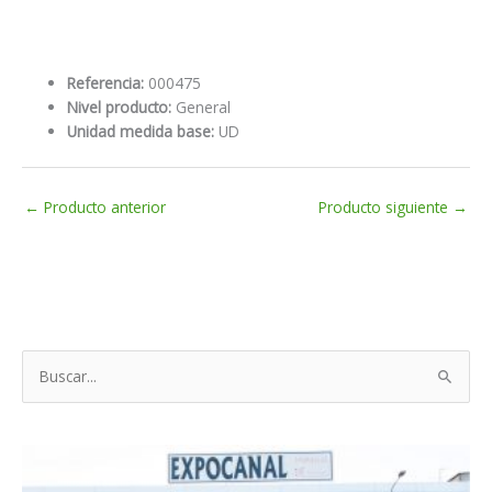
Referencia:
000475
Nivel producto:
General
Unidad medida base:
UD
←
Producto anterior
Producto siguiente
→
B
u
s
c
a