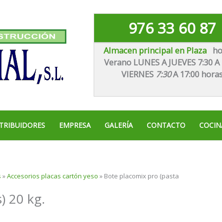
976 33 60 87
Almacen principal en Plaza
ho
Verano LUNES A JUEVES 7:30 A 
VIE
RNES
7:30
A 17:00 hora
TRIBUIDORES
EMPRESA
GALERÍA
CONTACTO
COCIN
s
»
Accesorios placas cartón yeso
»
Bote placomix pro (pasta
) 20 kg.