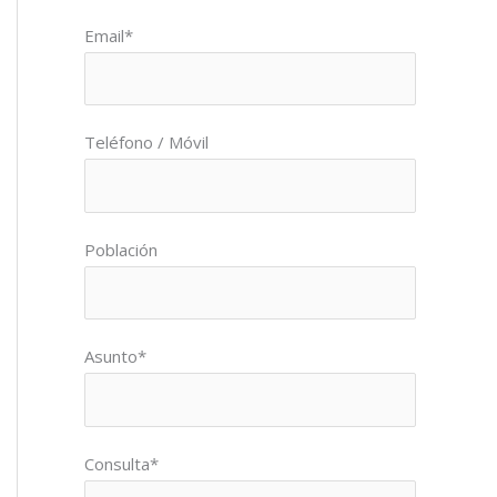
Por favor, deja este campo vacío.
Email*
Teléfono / Móvil
Población
Asunto*
Consulta*