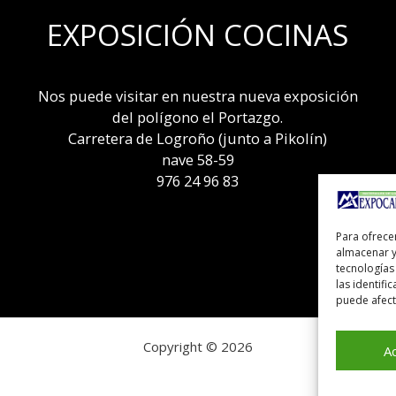
EXPOSICIÓN COCINAS
Nos puede visitar en nuestra nueva exposición
del polígono el Portazgo.
Carretera de Logroño (junto a Pikolín)
nave 58-59
976 24 96 83
Para ofrece
almacenar y
tecnologías
las identifi
puede afecta
Copyright © 2026
A