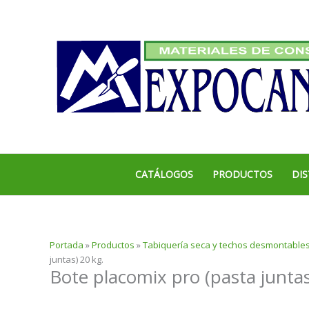
Ir
al
contenido
CATÁLOGOS
PRODUCTOS
DIS
Portada
»
Productos
»
Tabiquería seca y techos desmontable
juntas) 20 kg.
Bote placomix pro (pasta juntas