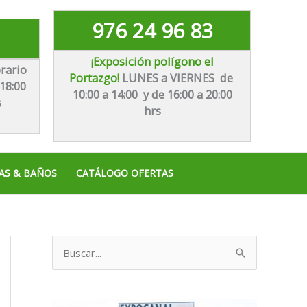
976 24 96 83
¡Exposición polígono el
rario
Portazgo!
LUNES a VIERNES de
18:00
10:00 a 14:00 y de 16:00 a 20:00
s
hrs
AS & BAÑOS
CATÁLOGO OFERTAS
B
u
s