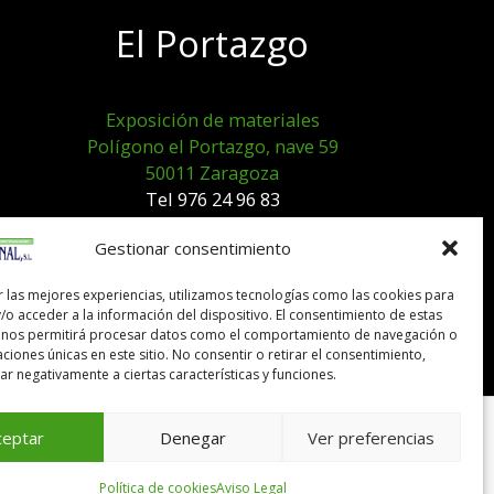
El Portazgo
Exposición de materiales
Polígono el Portazgo, nave 59
50011 Zaragoza
Tel 976 24 96 83
exposicion@expocanal.es
Gestionar consentimiento
r las mejores experiencias, utilizamos tecnologías como las cookies para
Aviso Legal
/o acceder a la información del dispositivo. El consentimiento de estas
Política de cookies
 nos permitirá procesar datos como el comportamiento de navegación o
caciones únicas en este sitio. No consentir o retirar el consentimiento,
r negativamente a ciertas características y funciones.
ceptar
Denegar
Ver preferencias
Política de cookies
Aviso Legal