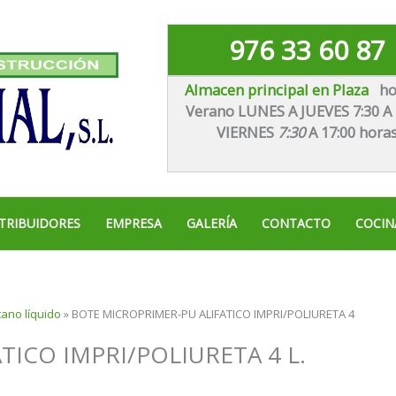
976 33 60 87
Almacen principal en Plaza
ho
Verano LUNES A JUEVES 7:30 A 
VIE
RNES
7:30
A 17:00 hora
TRIBUIDORES
EMPRESA
GALERÍA
CONTACTO
COCIN
tano líquido
»
BOTE MICROPRIMER-PU ALIFATICO IMPRI/POLIURETA 4
ICO IMPRI/POLIURETA 4 L.