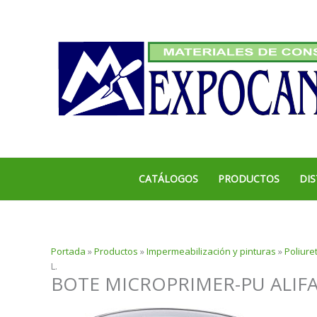
Ir
al
contenido
CATÁLOGOS
PRODUCTOS
DIS
Portada
»
Productos
»
Impermeabilización y pinturas
»
Poliure
L.
BOTE MICROPRIMER-PU ALIFAT