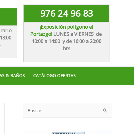
976 24 96 83
¡Exposición polígono el
rario
Portazgo!
LUNES a VIERNES de
18:00
10:00 a 14:00 y de 16:00 a 20:00
s
hrs
AS & BAÑOS
CATÁLOGO OFERTAS
B
u
s