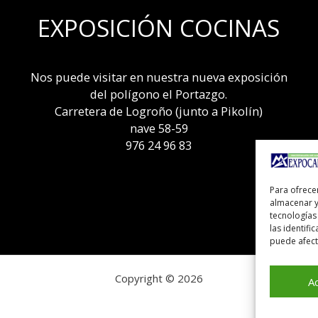
EXPOSICIÓN COCINAS
Nos puede visitar en nuestra nueva exposición
del polígono el Portazgo.
Carretera de Logroño (junto a Pikolín)
nave 58-59
976 24 96 83
Para ofrece
almacenar y
tecnologías
las identifi
puede afecta
Copyright © 2026
A