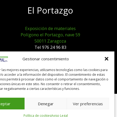
El Portazgo
Exposición de materiales
Polígono el Portazgo, nave 59
50011 Zaragoza
Tel 976 24 96 83
exposicion@expocanal.es
Gestionar consentimiento
r las mejores experiencias, utilizamos tecnologías como las cookies para
Aviso Legal
/o acceder a la información del dispositivo. El consentimiento de estas
Política de cookies
 nos permitirá procesar datos como el comportamiento de navegación o
caciones únicas en este sitio. No consentir o retirar el consentimiento,
r negativamente a ciertas características y funciones.
ceptar
Denegar
Ver preferencias
Política de cookies
Aviso Legal