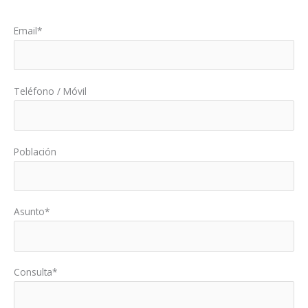
Por favor, deja este campo vacío.
Email*
Teléfono / Móvil
Población
Asunto*
Consulta*