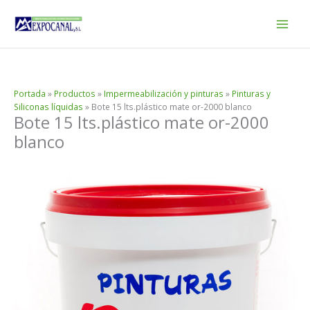
Ir
al
contenido
Portada
»
Productos
»
Impermeabilización y pinturas
»
Pinturas y
Siliconas líquidas
»
Bote 15 lts.plástico mate or-2000 blanco
Bote 15 lts.plástico mate or-2000
blanco