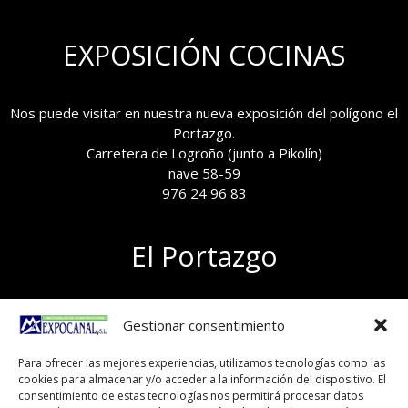
EXPOSICIÓN COCINAS
Nos puede visitar en nuestra nueva exposición del polígono el
Portazgo.
Carretera de Logroño (junto a Pikolín)
nave 58-59
976 24 96 83
El Portazgo
Exposición de materiales
Gestionar consentimiento
Polígono el Portazgo, nave 59
50011 Zaragoza
Para ofrecer las mejores experiencias, utilizamos tecnologías como las
Tel 976 24 96 83
cookies para almacenar y/o acceder a la información del dispositivo. El
exposicion@expocanal.es
consentimiento de estas tecnologías nos permitirá procesar datos