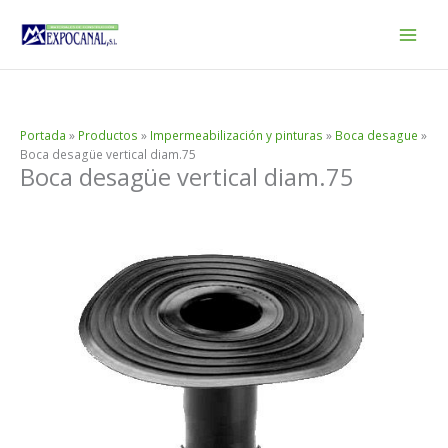
Ir
al
contenido
Portada
»
Productos
»
Impermeabilización y pinturas
»
Boca desague
»
Boca desagüe vertical diam.75
Boca desagüe vertical diam.75