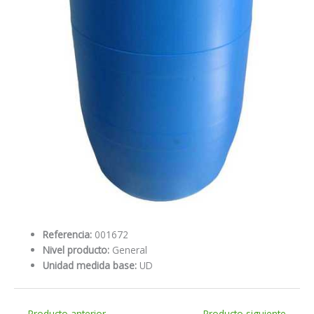
Referencia:
001672
Nivel producto:
General
Unidad medida base:
UD
←
Producto anterior
Producto siguiente
→