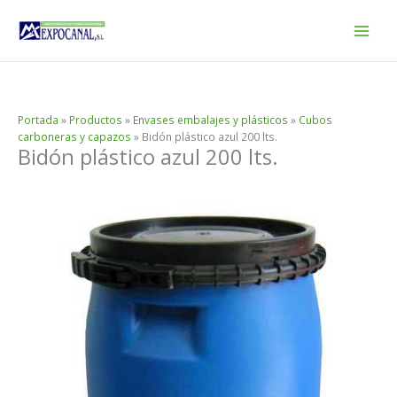
Ir
al
contenido
Portada
»
Productos
»
Envases embalajes y plásticos
»
Cubos
carboneras y capazos
»
Bidón plástico azul 200 lts.
Bidón plástico azul 200 lts.