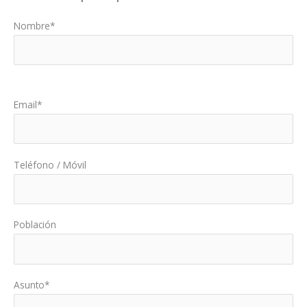
Nombre*
Por favor, deja este campo vacío.
Email*
Teléfono / Móvil
Población
Asunto*