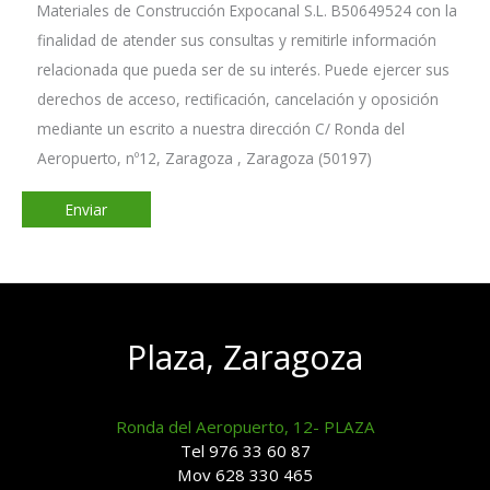
Materiales de Construcción Expocanal S.L. B50649524 con la
finalidad de atender sus consultas y remitirle información
relacionada que pueda ser de su interés. Puede ejercer sus
derechos de acceso, rectificación, cancelación y oposición
mediante un escrito a nuestra dirección C/ Ronda del
Aeropuerto, nº12, Zaragoza , Zaragoza (50197)
Plaza, Zaragoza
Ronda del Aeropuerto, 12- PLAZA
Tel 976 33 60 87
Mov 628 330 465