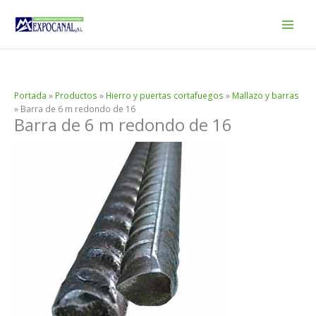
Ir
al
contenido
Portada
»
Productos
»
Hierro y puertas cortafuegos
»
Mallazo y barras
»
Barra de 6 m redondo de 16
Barra de 6 m redondo de 16