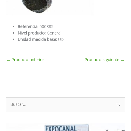
Referencia:
000385
Nivel producto:
General
Unidad medida base:
UD
←
Producto anterior
Producto siguiente
→
B
u
s
c