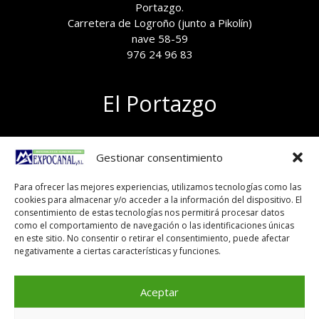
Portazgo.
Carretera de Logroño (junto a Pikolín)
nave 58-59
976 24 96 83
El Portazgo
Exposición de materiales
Gestionar consentimiento
Polígono el Portazgo, nave 59
50011 Zaragoza
Para ofrecer las mejores experiencias, utilizamos tecnologías como las
Tel 976 24 96 83
cookies para almacenar y/o acceder a la información del dispositivo. El
exposicion@expocanal.es
consentimiento de estas tecnologías nos permitirá procesar datos
como el comportamiento de navegación o las identificaciones únicas
en este sitio. No consentir o retirar el consentimiento, puede afectar
negativamente a ciertas características y funciones.
Aviso Legal
Política de cookies
Aceptar