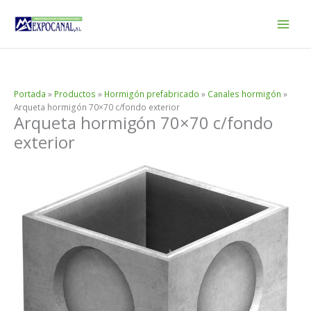
Ir
al
contenido
Portada
»
Productos
»
Hormigón prefabricado
»
Canales hormigón
»
Arqueta hormigón 70×70 c/fondo exterior
Arqueta hormigón 70×70 c/fondo
exterior