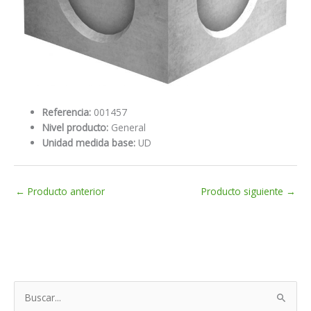
Referencia:
001457
Nivel producto:
General
Unidad medida base:
UD
←
Producto anterior
Producto siguiente
→
B
u