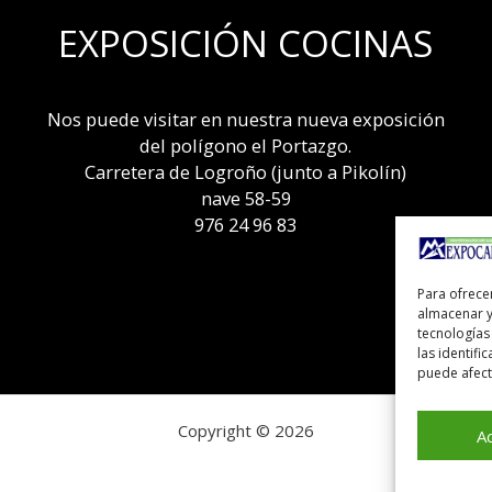
EXPOSICIÓN COCINAS
Nos puede visitar en nuestra nueva exposición
del polígono el Portazgo.
Carretera de Logroño (junto a Pikolín)
nave 58-59
976 24 96 83
Para ofrece
almacenar y
tecnologías
las identifi
puede afecta
Copyright © 2026
A