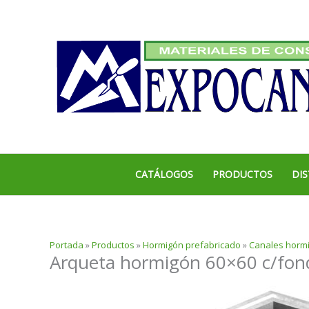
Ir
al
contenido
CATÁLOGOS
PRODUCTOS
DIS
Portada
»
Productos
»
Hormigón prefabricado
»
Canales horm
Arqueta hormigón 60×60 c/fond