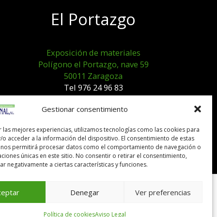
El Portazgo
Exposición de materiales
Polígono el Portazgo, nave 59
50011 Zaragoza
Tel 976 24 96 83
exposicion@expocanal.es
Gestionar consentimiento
r las mejores experiencias, utilizamos tecnologías como las cookies para
Aviso Legal
/o acceder a la información del dispositivo. El consentimiento de estas
Política de cookies
 nos permitirá procesar datos como el comportamiento de navegación o
caciones únicas en este sitio. No consentir o retirar el consentimiento,
r negativamente a ciertas características y funciones.
ceptar
Denegar
Ver preferencias
Política de cookies
Aviso Legal