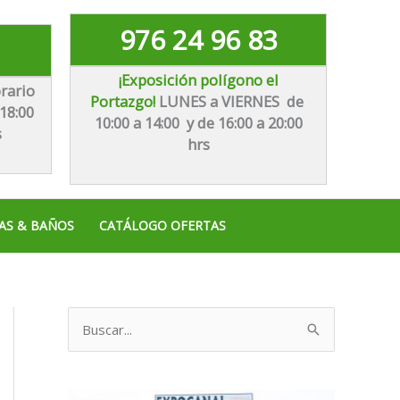
976 24 96 83
¡Exposición polígono el
rario
Portazgo!
LUNES a VIERNES de
18:00
10:00 a 14:00 y de 16:00 a 20:00
s
hrs
AS & BAÑOS
CATÁLOGO OFERTAS
B
u
s