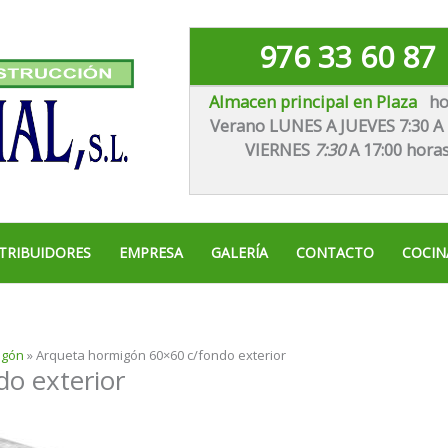
976 33 60 87
Almacen principal en Plaza
ho
Verano LUNES A JUEVES 7:30 A 
VIE
RNES
7:30
A 17:00 hora
TRIBUIDORES
EMPRESA
GALERÍA
CONTACTO
COCIN
igón
»
Arqueta hormigón 60×60 c/fondo exterior
o exterior