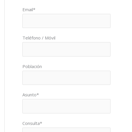
Por favor, deja este campo vacío.
Email*
Teléfono / Móvil
Población
Asunto*
Consulta*